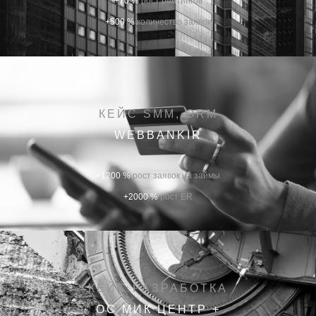
+70 %
рост рейтингов
+500 %
количество заявок
КЕЙС SMM, ORM
WEBBANKIR
+1200 %
рост заявок на займы
+2000 %
рост ER
КЕЙС РАЗРАБОТКА
ОС МИК ЦЕНТР +