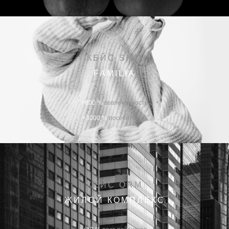
КЕЙС SMM
FAMILIA
+800 %
вовлеченность
+3000 %
посетителей
КЕЙС ORM
ЖИЛОЙ КОМПЛЕКС