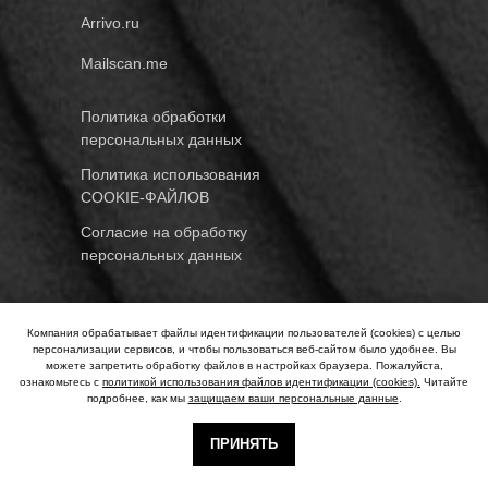
Arrivo.ru
Mailscan.me
Политика обработки
персональных данных
Политика использования
COOKIE-ФАЙЛОВ
Согласие на обработку
персональных данных
© Copyrights by Arrivo Media. All
Компания обрабатывает файлы идентификации пользователей (cookies) с целью
rights reserved.
персонализации сервисов, и чтобы пользоваться веб-сайтом было удобнее. Вы
можете запретить обработку файлов в настройках браузера. Пожалуйста,
ознакомьтесь с
политикой использования файлов идентификации (cookies).
Читайте
подробнее, как мы
защищаем ваши персональные данные
.
arrivomedia
ПРИНЯТЬ