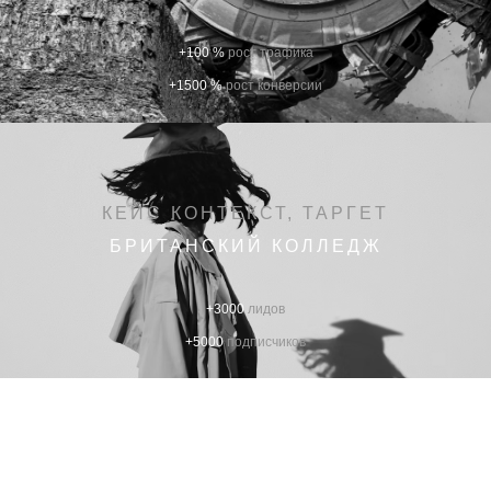
+100 %
рост трафика
+1500 %
рост конверсии
КЕЙС КОНТЕКСТ, ТАРГЕТ
БРИТАНСКИЙ КОЛЛЕДЖ
+3000
лидов
+5000
подписчиков