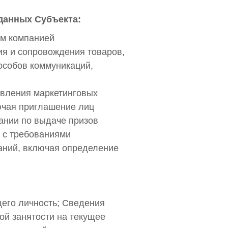
данных Субъекта:
ам компанией
я и сопровождения товаров,
особов коммуникаций,
твления маркетинговых
ючая приглашение лиц
пании по выдаче призов
и с требованиями
ваний, включая определение
щего личность; Сведения
ой занятости на текущее