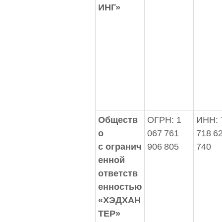
ИНГ»
Обществ
ОГРН: 1
ИНН:
о
067 761
718 6
с огранич
906 805
740
енной
ответств
енностью
«ХЭДХАН
ТЕР»