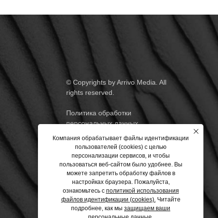
© Copyrights by Arrivo Media. All
rights reserved.
Политика обработки
персональных данных
Компания обрабатывает файлы идентификации
Согласие на обработку
пользователей (cookies) с целью
персональных данных
персонализации сервисов, и чтобы
пользоваться веб-сайтом было удобнее. Вы
Политика использования COOKIE-
можете запретить обработку файлов в
ФАЙЛОВ
настройках браузера. Пожалуйста,
ознакомьтесь с
политикой использования
файлов идентификации (cookies).
Читайте
подробнее, как мы
защищаем ваши
персональные данные
.