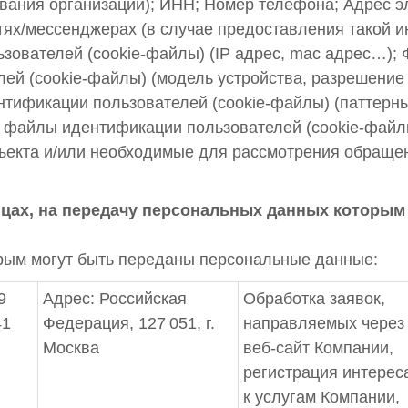
вания организации); ИНН; Номер телефона; Адрес э
етях/мессенджерах (в случае предоставления такой 
зователей (cookie-файлы) (IP адрес, mac адрес…)
ей (cookie-файлы) (модель устройства, разрешение 
тификации пользователей (cookie-файлы) (паттерны
 файлы идентификации пользователей (cookie-файл
ъекта и/или необходимые для рассмотрения обраще
ицах, на передачу персональных данных которым
орым могут быть переданы персональные данные:
 9
Адрес: Российская
Обработка заявок,
41
Федерация, 127 051, г.
направляемых через
Москва
веб-сайт Компании,
регистрация интерес
к услугам Компании,