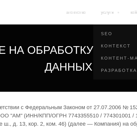
SMM
агентство
агентство
услуги
услуги
ке
ке
ORM
SEO
КОНТЕКСТ
Е НА ОБРАБОТКУ ПЕРС
КОНТЕНТ-М
ДАННЫХ
РАЗРАБОТКА
тветствии с Федеральным Законом от 27.07.2006 № 1
ОО "АМ" (ИНН/КПП/ОГРН 7743355510 / 774301001 / 
е ш., д. 13, кор. 2, ком. 46) (далее — Компания) на