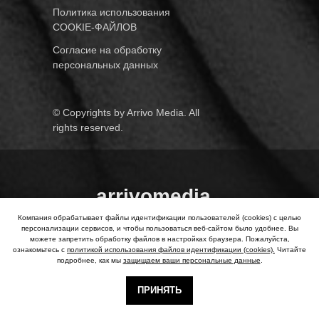
Политика использования
COOKIE-ФАЙЛОВ
Согласие на обработку
персональных данных
© Copyrights by Arrivo Media. All
rights reserved.
arrivomedia
Компания обрабатывает файлы идентификации пользователей (cookies) с целью
персонализации сервисов, и чтобы пользоваться веб-сайтом было удобнее. Вы
можете запретить обработку файлов в настройках браузера. Пожалуйста,
ВКОНТАКТЕ
ТЕЛЕГРАМ
ознакомьтесь с
политикой использования файлов идентификации (cookies).
Читайте
подробнее, как мы
защищаем ваши персональные данные
.
ПРИНЯТЬ