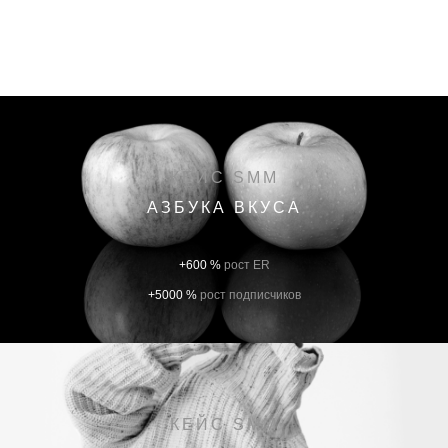
КЕЙС SMM
АЗБУКА ВКУСА
+600 %
рост ER
+5000 %
рост подписчиков
КЕЙС SMM