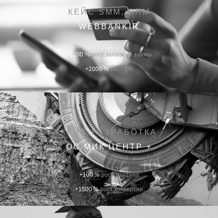
КЕЙС SMM, ORM
WEBBANKIR
+1200 %
рост заявок на займы
+2000 %
рост ER
КЕЙС РАЗРАБОТКА
ОС МИК ЦЕНТР +
+100 %
рост трафика
+1500 %
рост конверсии