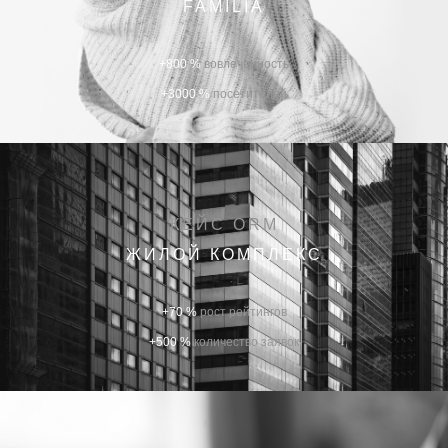
FAMILIA
+800 %
вовлеченность
+3000 %
посетителей
КЕЙС ORM
ЖИЛОЙ КОМПЛЕКС
+70 %
рост рейтингов
+500 %
количество заявок