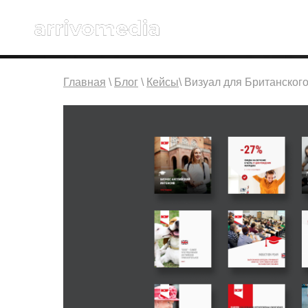
Главная
\
Блог
\
Кейсы
\ Визуал для Британског