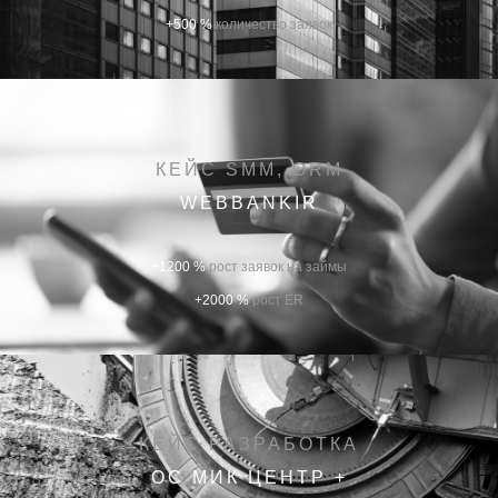
+500 %
количество заявок
КЕЙС SMM, ORM
WEBBANKIR
+1200 %
рост заявок на займы
+2000 %
рост ER
КЕЙС РАЗРАБОТКА
ОС МИК ЦЕНТР +