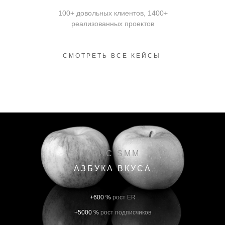
100+ довольных клиентов, 1400+
реализованных проектов
СМОТРЕТЬ ВСЕ КЕЙСЫ
КЕЙС SMM
АЗБУКА ВКУСА
+600 %
рост ER
+5000 %
рост подписчиков