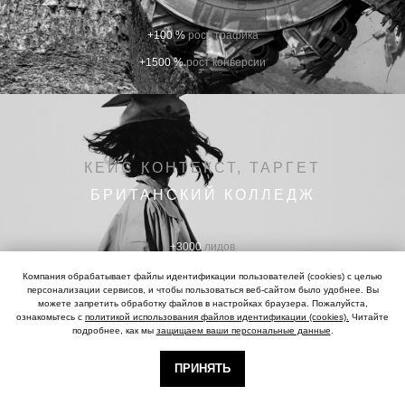
+100 %
рост трафика
+1500 %
рост конверсии
КЕЙС КОНТЕКСТ, ТАРГЕТ
БРИТАНСКИЙ КОЛЛЕДЖ
+3000
лидов
+5000
подписчиков
Компания обрабатывает файлы идентификации пользователей (cookies) с целью
персонализации сервисов, и чтобы пользоваться веб-сайтом было удобнее. Вы
можете запретить обработку файлов в настройках браузера. Пожалуйста,
ознакомьтесь с
политикой использования файлов идентификации (cookies).
Читайте
подробнее, как мы
защищаем ваши персональные данные
.
ПРИНЯТЬ