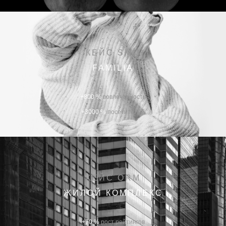
КЕЙС SMM
FAMILIA
+800 %
вовлеченность
+3000 %
посетителей
КЕЙС ORM
ЖИЛОЙ КОМПЛЕКС
+70 %
рост рейтингов