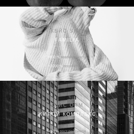
КЕЙС SMM
FAMILIA
+800 %
вовлеченность
+3000 %
посетителей
КЕЙС ORM
ЖИЛОЙ КОМПЛЕКС
+70 %
рост рейтингов