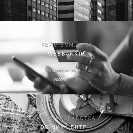
+500 %
количество заявок
КЕЙС SMM, ORM
WEBBANKIR
+1200 %
рост заявок на займы
+2000 %
рост ER
КЕЙС РАЗРАБОТКА
ОС МИК ЦЕНТР +