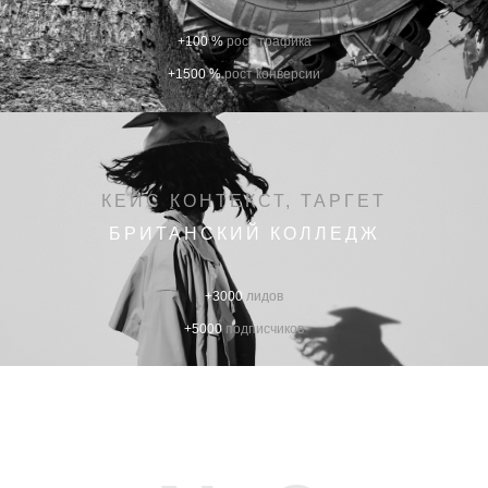
+100 %
рост трафика
+1500 %
рост конверсии
КЕЙС КОНТЕКСТ, ТАРГЕТ
БРИТАНСКИЙ КОЛЛЕДЖ
+3000
лидов
+5000
подписчиков