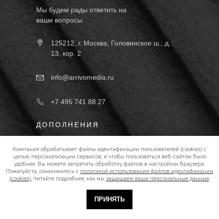
Мы будем рады ответить на
ваши вопросы.
125212, г. Москва, Головинское ш., д.
13, кор. 2
info@arrivomedia.ru
+7 495 741 88 27
ДОПОЛНЕНИЯ
Субподряд для агентств
Компания обрабатывает файлы идентификации пользователей (cookies) с
целью персонализации сервисов, и чтобы пользоваться веб-сайтом было
Вакансии
удобнее. Вы можете запретить обработку файлов в настройках браузера.
Пожалуйста, ознакомьтесь с
политикой использования файлов идентификации
(cookies).
Читайте подробнее, как мы
защищаем ваши персональные данные
.
Отзывы
Логотипы
ПРИНЯТЬ