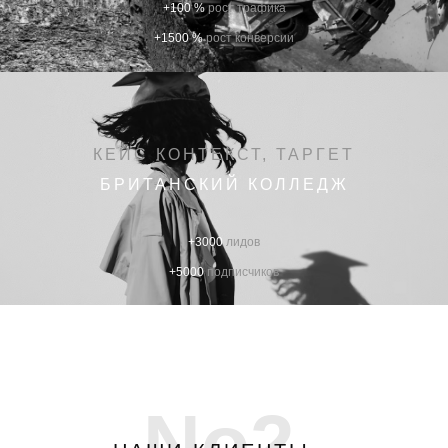
+100 %
рост трафика
+1500 %
рост конверсии
КЕЙС КОНТЕКСТ, ТАРГЕТ
БРИТАНСКИЙ КОЛЛЕДЖ
+3000
лидов
+5000
подписчиков
No2