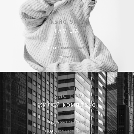
КЕЙС SMM
FAMILIA
+800 %
вовлеченность
+3000 %
посетителей
КЕЙС ORM
ЖИЛОЙ КОМПЛЕКС
+70 %
рост рейтингов
+500 %
количество заявок