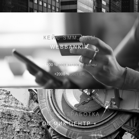
КЕЙС SMM, ORM
WEBBANKIR
+1200 %
рост заявок на займы
+2000 %
рост ER
КЕЙС РАЗРАБОТКА
ОС МИК ЦЕНТР +