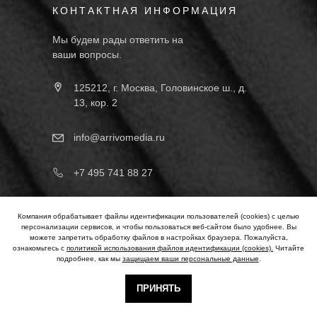
КОНТАКТНАЯ ИНФОРМАЦИЯ
Мы будем рады ответить на
ваши вопросы.
125212, г. Москва, Головинское ш., д.
13, кор. 2
info@arrivomedia.ru
+7 495 741 88 27
ДОПОЛНЕНИЯ
Компания обрабатывает файлы идентификации пользователей (cookies) с целью
персонализации сервисов, и чтобы пользоваться веб-сайтом было удобнее. Вы
Субподряд для агентств
можете запретить обработку файлов в настройках браузера. Пожалуйста,
ознакомьтесь с
политикой использования файлов идентификации (cookies).
Читайте
подробнее, как мы
защищаем ваши персональные данные
.
Вакансии
Отзывы
ПРИНЯТЬ
Логотипы