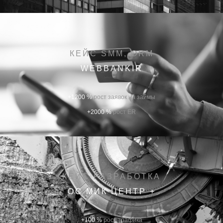
КЕЙС SMM, ORM
WEBBANKIR
+1200 %
рост заявок на займы
+2000 %
рост ER
КЕЙС РАЗРАБОТКА
ОС МИК ЦЕНТР +
+100 %
рост трафика