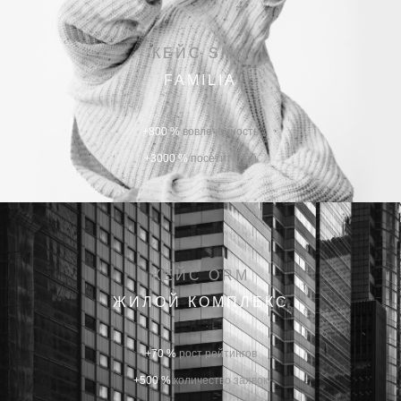
КЕЙС SMM
FAMILIA
+800 %
вовлеченность
+3000 %
посетителей
КЕЙС ORM
ЖИЛОЙ КОМПЛЕКС
+70 %
рост рейтингов
+500 %
количество заявок