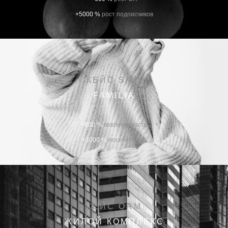
+5000 %
рост подписчиков
КЕЙС SMM
FAMILIA
+800 %
вовлеченность
+3000 %
посетителей
КЕЙС ORM
ЖИЛОЙ КОМПЛЕКС