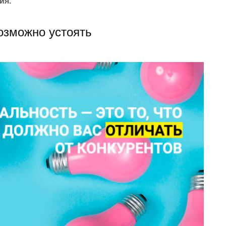
ия.
озможно устоять