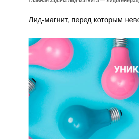
Главная задача лид-магнита — лидогенерац
Лид-магнит, перед которым нев