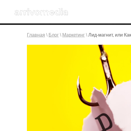
Главная
\
Блог
\
Маркетинг
\
Лид-магнит, или Ка