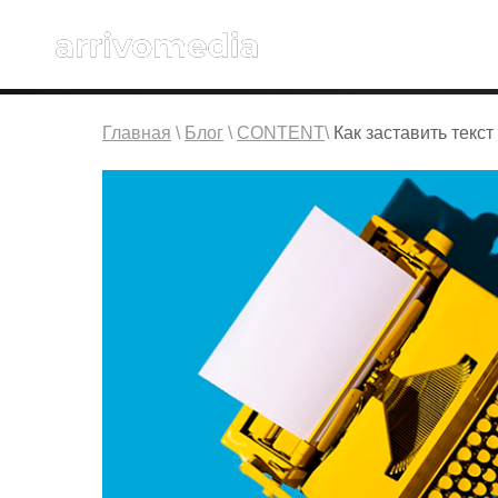
Главная
\
Блог
\
CONTENT
\
Как заставить текс