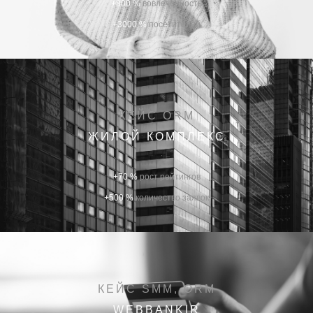
+800 %
вовлеченность
+3000 %
посетителей
КЕЙС ORM
ЖИЛОЙ КОМПЛЕКС
+70 %
рост рейтингов
+500 %
количество заявок
КЕЙС SMM, ORM
WEBBANKIR