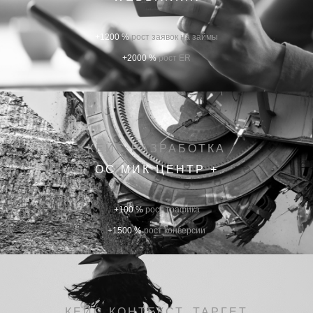
+1200 %
рост заявок на займы
+2000 %
рост ER
КЕЙС РАЗРАБОТКА
ОС МИК ЦЕНТР +
+100 %
рост трафика
+1500 %
рост конверсии
КЕЙС КОНТЕКСТ, ТАРГЕТ