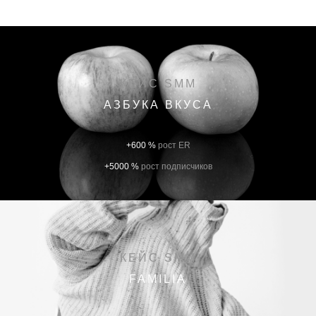
КЕЙС SMM
АЗБУКА ВКУСА
+600 %
рост ER
+5000 %
рост подписчиков
КЕЙС SMM
FAMILIA