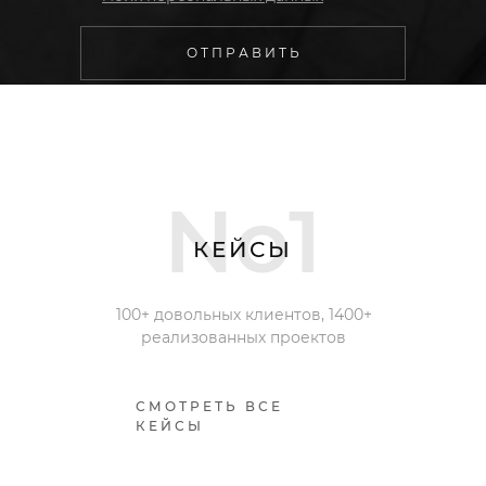
О Т П Р А В И Т Ь
No1
КЕЙСЫ
100+ довольных клиентов, 1400+
реализованных проектов
СМОТРЕТЬ ВСЕ
КЕЙСЫ