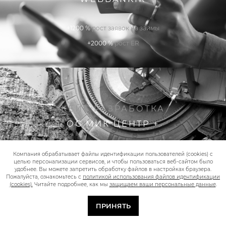
+1200 %
рост заявок на займы
+2000 %
рост ER
КЕЙС РАЗРАБОТКА
ОС МИК ЦЕНТР +
+100 %
рост трафика
Компания обрабатывает файлы идентификации пользователей (cookies) с
целью персонализации сервисов, и чтобы пользоваться веб-сайтом было
+1500 %
рост конверсии
удобнее. Вы можете запретить обработку файлов в настройках браузера.
Пожалуйста, ознакомьтесь с
политикой использования файлов идентификации
(cookies).
Читайте подробнее, как мы
защищаем ваши персональные данные
.
ПРИНЯТЬ