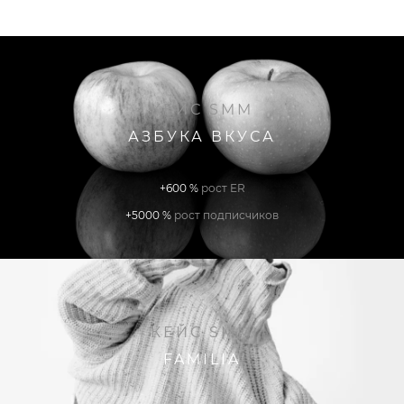
КЕЙС SMM
АЗБУКА ВКУСА
+600 %
рост ER
+5000 %
рост подписчиков
КЕЙС SMM
FAMILIA