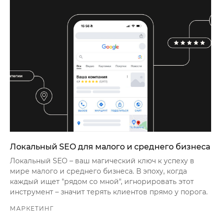
Локальный SEO для малого и среднего бизнеса
Локальный SEO – ваш магический ключ к успеху в
мире малого и среднего бизнеса. В эпоху, когда
каждый ищет "рядом со мной", игнорировать этот
инструмент – значит терять клиентов прямо у порога.
МАРКЕТИНГ