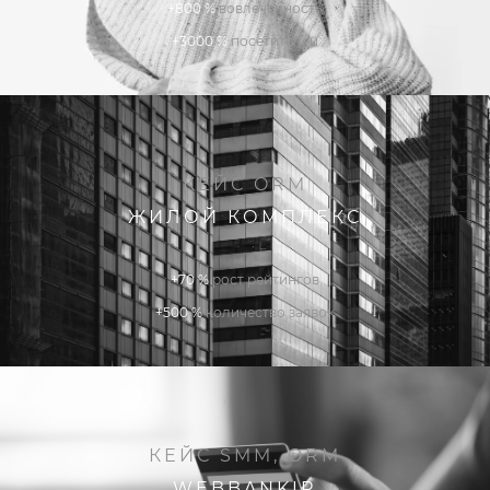
+800 %
вовлеченность
+3000 %
посетителей
КЕЙС ORM
ЖИЛОЙ КОМПЛЕКС
+70 %
рост рейтингов
+500 %
количество заявок
КЕЙС SMM, ORM
WEBBANKIR