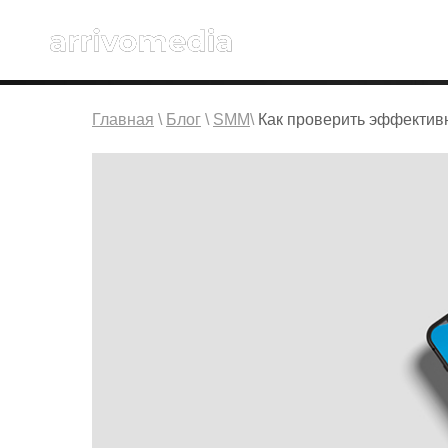
Главная
\
Блог
\
SMM
\
Как проверить эффектив