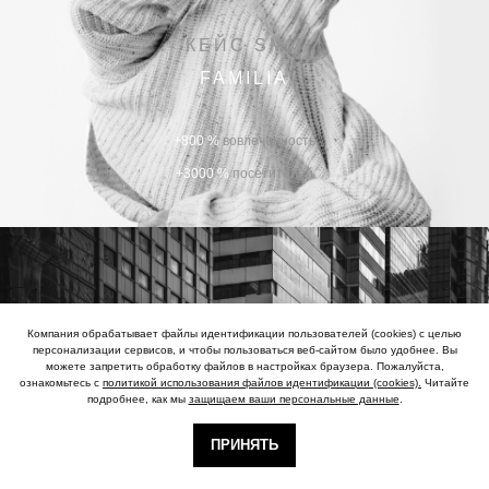
КЕЙС SMM
FAMILIA
+800 %
вовлеченность
+3000 %
посетителей
КЕЙС ORM
Компания обрабатывает файлы идентификации пользователей (cookies) с целью
ЖИЛОЙ КОМПЛЕКС
персонализации сервисов, и чтобы пользоваться веб-сайтом было удобнее. Вы
можете запретить обработку файлов в настройках браузера. Пожалуйста,
ознакомьтесь с
политикой использования файлов идентификации (cookies).
Читайте
подробнее, как мы
защищаем ваши персональные данные
.
+70 %
рост рейтингов
+500 %
количество заявок
ПРИНЯТЬ