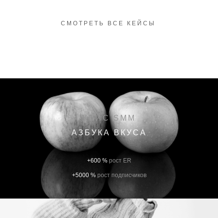
СМОТРЕТЬ ВСЕ КЕЙСЫ
КЕЙС SMM
АЗБУКА ВКУСА
+600 %
рост ER
+5000 %
рост подписчиков