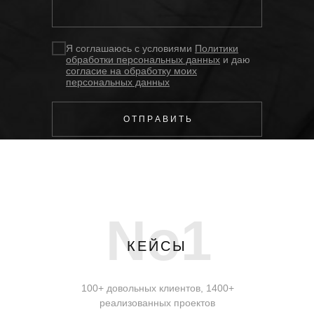
Я соглашаюсь с условиями
Политики
обработки персональных данных
и даю
согласие на обработку моих
персональных данных
О Т П Р А В И Т Ь
No1
КЕЙСЫ
100+ довольных клиентов, 1400+
реализованных проектов