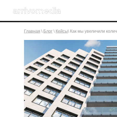
Главная
\
Блог
\
Кейсы
\ Как мы увеличили коли