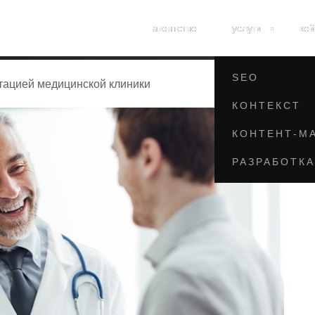
SMM
агентство
агентство
услуги
услуги
ке
ке
ORM
SEO
утацией медицинской клиники
КОНТЕКСТ
КОНТЕНТ-М
РАЗРАБОТКА