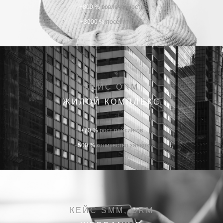
+800 %
вовлеченность
+3000 %
посетителей
КЕЙС ORM
ЖИЛОЙ КОМПЛЕКС
+70 %
рост рейтингов
+500 %
количество заявок
КЕЙС SMM, ORM