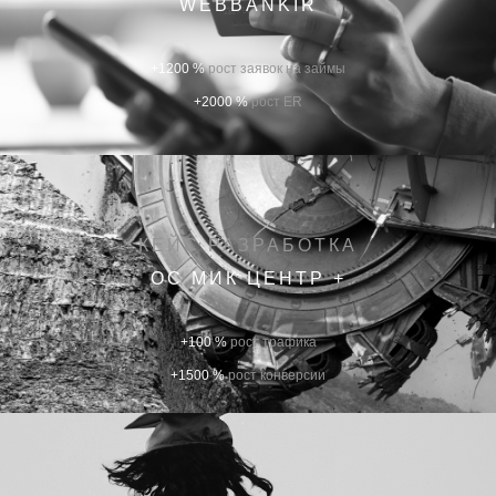
WEBBANKIR
+1200 %
рост заявок на займы
+2000 %
рост ER
КЕЙС РАЗРАБОТКА
ОС МИК ЦЕНТР +
+100 %
рост трафика
+1500 %
рост конверсии