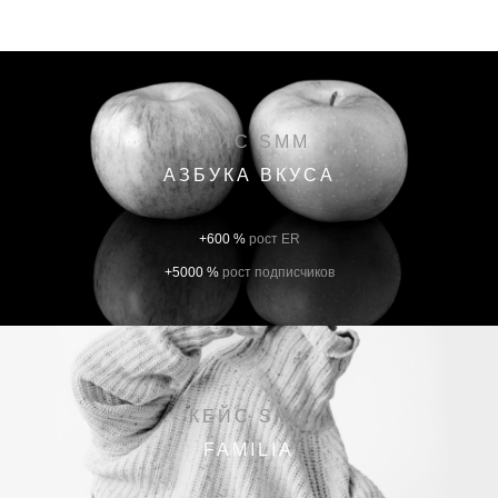
КЕЙС SMM
АЗБУКА ВКУСА
+600 %
рост ER
+5000 %
рост подписчиков
КЕЙС SMM
FAMILIA