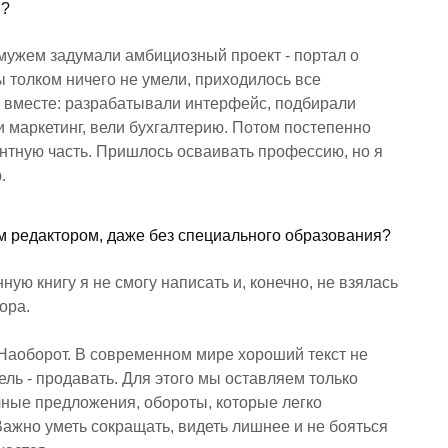
й?
 мужем задумали амбициозный проект - портал о
ы толком ничего не умели, приходилось все
е вместе: разрабатывали интерфейс, подбирали
 маркетинг, вели бухгалтерию. Потом постепенно
ентную часть. Пришлось осваивать профессию, но я
.
ым редактором, даже без специального образования?
ную книгу я не смогу написать и, конечно, не взялась
ора.
 Наоборот. В современном мире хороший текст не
ль - продавать. Для этого мы оставляем только
чные предложения, обороты, которые легко
ажно уметь сокращать, видеть лишнее и не бояться