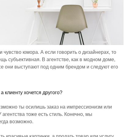
и чувство юмора. А если говорить о дизайнерах, то
щь субъективная. В агентстве, как в модном доме,
се они выступают под одним брендом и следуют его
 а клиенту хочется другого?
Возможно ты осилишь заказ на импрессионизм или
 агентства тоже есть стиль. Конечно, мы
егда возможно.
ть красивые картинки, а продать товар или услугу