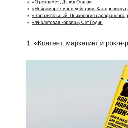
«О рекламе», Дэвид Огилви
«Нейромаркетинг в действии. Как проникнуть
«Заразительный. Психология сарафанного р
«Фиолетовая корова», Сет Годин
1. «Контент, маркетинг и рок-н