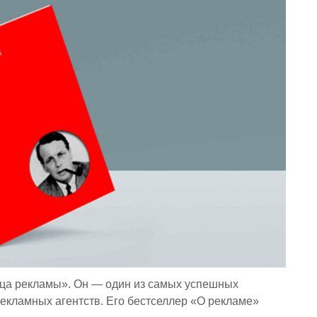
тца рекламы». Он — один из самых успешных
рекламных агентств. Его бестселлер «О рекламе»