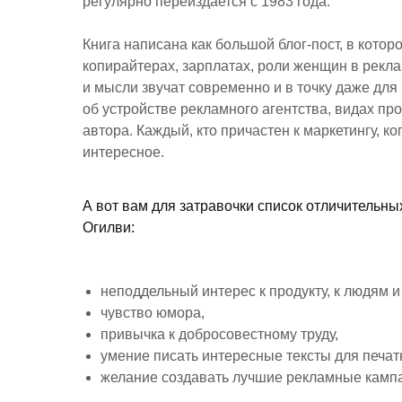
регулярно переиздается с 1983 года.
Книга написана как большой блог-пост, в котор
копирайтерах, зарплатах, роли женщин в реклам
и мысли звучат современно и в точку даже для
об устройстве рекламного агентства, видах пр
автора. Каждый, кто причастен к маркетингу, ко
интересное.
А вот вам для затравочки список отличительн
Огилви:
неподдельный интерес к продукту, к людям и
чувство юмора,
привычка к добросовестному труду,
умение писать интересные тексты для печа
желание создавать лучшие рекламные кампан