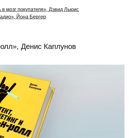
 в мозг покупателя», Дэвид Льюис
адио», Йона Бергер
-ролл», Денис Каплунов