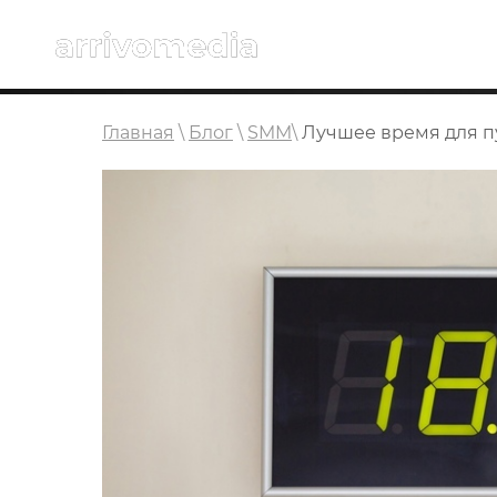
Главная
\
Блог
\
SMM
\
Лучшее время для пу