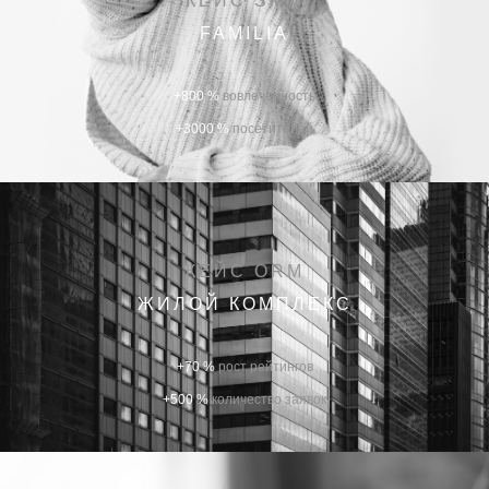
КЕЙС SMM
FAMILIA
+800 %
вовлеченность
+3000 %
посетителей
КЕЙС ORM
ЖИЛОЙ КОМПЛЕКС
+70 %
рост рейтингов
+500 %
количество заявок