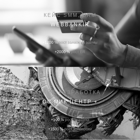
КЕЙС SMM, ORM
WEBBANKIR
+1200 %
рост заявок на займы
+2000 %
рост ER
КЕЙС РАЗРАБОТКА
ОС МИК ЦЕНТР +
+100 %
рост трафика
+1500 %
рост конверсии